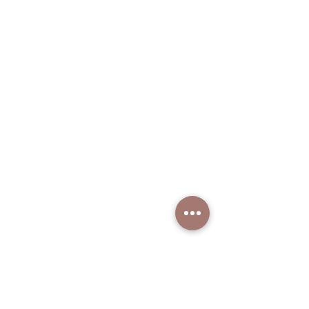
SERVICIOS
SIGNIA
ANFITRIA
SESIÓN DE ENFOQUE
SOBRE MÍ
GENERAL
TÉRMINOS & CONDICIONES
POLÍTICA DE PRIVACIDAD