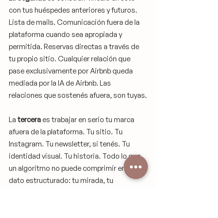
con tus huéspedes anteriores y futuros. 
Lista de mails. Comunicación fuera de la 
plataforma cuando sea apropiada y 
permitida. Reservas directas a través de 
tu propio sitio. Cualquier relación que 
pase exclusivamente por Airbnb queda 
mediada por la IA de Airbnb. Las 
relaciones que sostenés afuera, son tuyas.
La 
tercera
 es trabajar en serio tu marca 
afuera de la plataforma. Tu sitio. Tu 
Instagram. Tu newsletter, si tenés. Tu 
identidad visual. Tu historia. Todo lo que 
un algoritmo no puede comprimir en un 
dato estructurado: tu mirada, tu 
sensibilidad, lo que tu alojamiento dice 
sin necesidad de etiquetas. Esa marca 
propia es la única defensa real ante un 