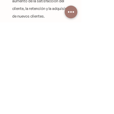
aumento de la satisfacción del 
cliente, la retención y la adquisición 
de nuevos clientes.
Este no es un sueño, es una realidad 
tangible
 al alcance de aquellas marcas que 
se atreven a dar el paso. Y en 
Expedición 
GPX
, te acompaño en cada etapa de este 
camino, guiándote con mi metodología 
probada y brindándote las herramientas 
necesarias para alcanzar la cima de la 
excelencia en la experiencia del cliente.
¡Es momento de dejar una huella 
memorable en tus clientes!